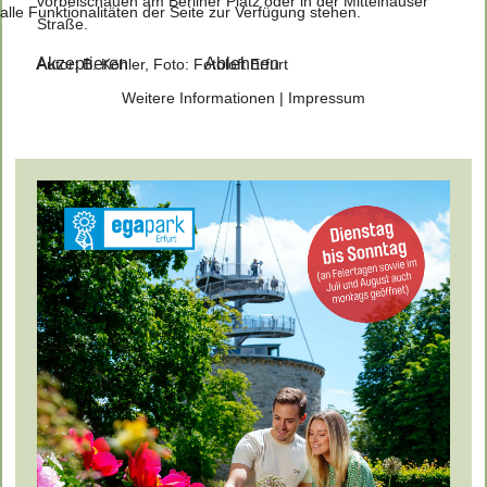
vorbeischauen am Berliner Platz oder in der Mittelhäuser
alle Funktionalitäten der Seite zur Verfügung stehen.
Straße.
Akzeptieren
Ablehnen
Autor: B. Köhler, Foto: Fotoloft Erfurt
Weitere Informationen
|
Impressum