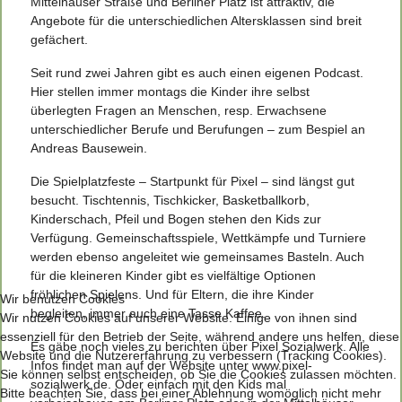
Mittelhäuser Straße und Berliner Platz ist attraktiv, die
Angebote für die unterschiedlichen Altersklassen sind breit
gefächert.
Seit rund zwei Jahren gibt es auch einen eigenen Podcast.
Hier stellen immer montags die Kinder ihre selbst
überlegten Fragen an Menschen, resp. Erwachsene
unterschiedlicher Berufe und Berufungen – zum Bespiel an
Andreas Bausewein.
Die Spielplatzfeste – Startpunkt für Pixel – sind längst gut
besucht. Tischtennis, Tischkicker, Basketballkorb,
Kinderschach, Pfeil und Bogen stehen den Kids zur
Verfügung. Gemeinschaftsspiele, Wettkämpfe und Turniere
werden ebenso angeleitet wie gemeinsames Basteln. Auch
für die kleineren Kinder gibt es vielfältige Optionen
fröhlichen Spielens. Und für Eltern, die ihre Kinder
Wir benutzen Cookies
begleiten, immer auch eine Tasse Kaffee.
Wir nutzen Cookies auf unserer Website. Einige von ihnen sind
essenziell für den Betrieb der Seite, während andere uns helfen, diese
Es gäbe noch vieles zu berichten über Pixel Sozialwerk. Alle
Website und die Nutzererfahrung zu verbessern (Tracking Cookies).
Infos findet man auf der Website unter
www.pixel-
Sie können selbst entscheiden, ob Sie die Cookies zulassen möchten.
sozialwerk.de
. Oder einfach mit den Kids mal
Bitte beachten Sie, dass bei einer Ablehnung womöglich nicht mehr