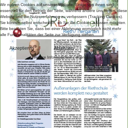
Wir nutzen Cookies auf unserer Website. Einige von ihnen sind
essenziell für den Betrieb der Seite, während andere uns helfen, diese
Website und die Nutzererfahrung zu verbessern (Tracking Cookies).
Sie können selbst entscheiden, ob Sie die Cookies zulassen möchten.
Bitte beachten Sie, dass bei einer Ablehnung womöglich nicht mehr
alle Funktionalitäten der Seite zur Verfügung stehen.
Akzeptieren
Ablehnen
Weitere Informationen
|
Impressum