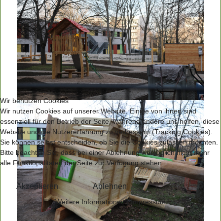
Wir benutzen Cookies
Wir nutzen Cookies auf unserer Website. Einige von ihnen sind
essenziell für den Betrieb der Seite, während andere uns helfen, diese
Website und die Nutzererfahrung zu verbessern (Tracking Cookies).
Sie können selbst entscheiden, ob Sie die Cookies zulassen möchten.
Bitte beachten Sie, dass bei einer Ablehnung womöglich nicht mehr
alle Funktionalitäten der Seite zur Verfügung stehen.
Akzeptieren
Ablehnen
Weitere Informationen
|
Impressum