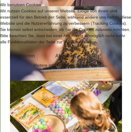
Wir benutzen Cookies
Wir nutzen Cookies auf unserer Website. Einige von ihnen sind
essenziell für den Betrieb der Seite, während andere uns helfen, diese
Website und die Nutzererfahrung zu verbessern (Tracking Cookies).
Sie können selbst entscheiden, ob Sie die Cookies zulassen möchten.
Bitte beachten Sie, dass bei einer Ablehnung womöglich nicht mehr
alle Funktionalitäten der Seite zur Verfügung stehen.
Akzeptieren
Ablehnen
Weitere Informationen
|
Impressum