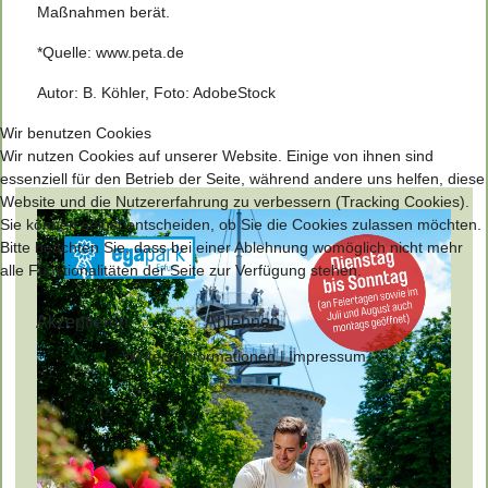
Maßnahmen berät.
*Quelle:
www.peta.de
Autor: B. Köhler, Foto: AdobeStock
Wir benutzen Cookies
Wir nutzen Cookies auf unserer Website. Einige von ihnen sind
essenziell für den Betrieb der Seite, während andere uns helfen, diese
Website und die Nutzererfahrung zu verbessern (Tracking Cookies).
Sie können selbst entscheiden, ob Sie die Cookies zulassen möchten.
Bitte beachten Sie, dass bei einer Ablehnung womöglich nicht mehr
alle Funktionalitäten der Seite zur Verfügung stehen.
Akzeptieren
Ablehnen
Weitere Informationen
|
Impressum