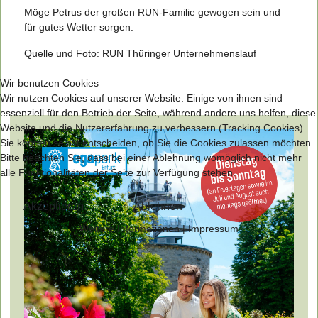
Möge Petrus der großen RUN-Familie gewogen sein und
für gutes Wetter sorgen.
Quelle und Foto: RUN Thüringer Unternehmenslauf
Wir benutzen Cookies
Wir nutzen Cookies auf unserer Website. Einige von ihnen sind
essenziell für den Betrieb der Seite, während andere uns helfen, diese
Website und die Nutzererfahrung zu verbessern (Tracking Cookies).
Sie können selbst entscheiden, ob Sie die Cookies zulassen möchten.
Bitte beachten Sie, dass bei einer Ablehnung womöglich nicht mehr
alle Funktionalitäten der Seite zur Verfügung stehen.
Akzeptieren
Ablehnen
Weitere Informationen
|
Impressum