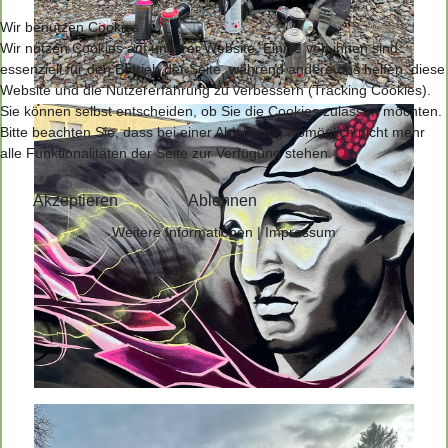
Wir benutzen Cookies
Wir nutzen Cookies auf unserer Website. Einige von ihnen sind
essenziell für den Betrieb der Seite, während andere uns helfen, diese
Website und die Nutzererfahrung zu verbessern (Tracking Cookies).
Sie können selbst entscheiden, ob Sie die Cookies zulassen möchten.
Bitte beachten Sie, dass bei einer Ablehnung womöglich nicht mehr
alle Funktionalitäten der Seite zur Verfügung stehen.
Akzeptieren
Ablehnen
Weitere Informationen
|
Impressum