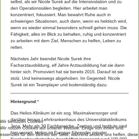
selbst, als wir Nicole Surek auf die Intensivstation und zu
den Operationssälen begleiten. Hier arbeitet man
konzentriert, fokussiert. Man bewahrt Ruhe auch in
schwierigen Situationen, auch dann, wenn es hektisch wird,
wenn es wieder einmal besonders schnell gehen muss. Die
Fähigkeit, alles im Blick zu behalten, ruhig und konzentriert
zu arbeiten mit dem Ziel, Menschen zu helfen, Leben zu
retten.
Nächstes Jahr beendet Nicole Surek ihre
Facharztausbildung, elf Jahre Arztausbildung hat sie dann
hinter sich. Promoviert hat sie bereits 2015. Darauf ist sie
stolz. Und keineswegs abgehoben. Im Gegenteil: Nicole
Surek ist ein Teamplayer und bodenständig dazu.
Hintergrund
:*
Das Helios-Klinikum ist ein sog. Maximalversorger und
darüber hinaus Lehrkrankenhaus des Universitätsklinikums
Wir benutzen Cookies
Jena. Mehr als 30 Fachbereiche, Zentren und Institute sind
Wir nutzen Cookies auf unserer Website. Einige von ihnen sind
hier vereint. Helios ist Europas führender privater
essenziell für den Betrieb der Seite, während andere uns helfen, diese