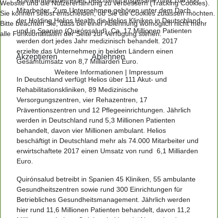
Krankenhausbetreiber, beschäftigt insgesamt rund 100.000
Website und die Nutzererfahrung zu verbessern (Tracking Cookies).
Mitarbeiter. Zum Unternehmen gehören unter dem Dach
Sie können selbst entscheiden, ob Sie die Cookies zulassen möchten.
der Holding Helios Health die Helios Kliniken in Deutschland
Bitte beachten Sie, dass bei einer Ablehnung womöglich nicht mehr
und in Spanien (Quirónsalud). Ca. 17 Millionen Patienten
alle Funktionalitäten der Seite zur Verfügung stehen.
werden dort jedes Jahr medizinisch behandelt. 2017
erzielte das Unternehmen in beiden Ländern einen
Akzeptieren
Ablehnen
Gesamtumsatz von 8,7 Milliarden Euro.
Weitere Informationen
|
Impressum
In Deutschland verfügt Helios über 111 Akut- und
Rehabilitationskliniken, 89 Medizinische
Versorgungszentren, vier Rehazentren, 17
Präventionszentren und 12 Pflegeeinrichtungen. Jährlich
werden in Deutschland rund 5,3 Millionen Patienten
behandelt, davon vier Millionen ambulant. Helios
beschäftigt in Deutschland mehr als 74.000 Mitarbeiter und
erwirtschaftete 2017 einen Umsatz von rund 6,1 Milliarden
Euro.
Quirónsalud betreibt in Spanien 45 Kliniken, 55 ambulante
Gesundheitszentren sowie rund 300 Einrichtungen für
Betriebliches Gesundheitsmanagement. Jährlich werden
hier rund 11,6 Millionen Patienten behandelt, davon 11,2