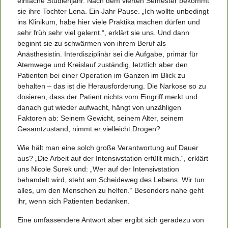
einfache Studienjahr. Nach dem vierten Semester bekommt
sie ihre Tochter Lena. Ein Jahr Pause. „Ich wollte unbedingt
ins Klinikum, habe hier viele Praktika machen dürfen und
sehr früh sehr viel gelernt.“, erklärt sie uns. Und dann
beginnt sie zu schwärmen von ihrem Beruf als
Anästhesistin. Interdisziplinär sei die Aufgabe, primär für
Atemwege und Kreislauf zuständig, letztlich aber den
Patienten bei einer Operation im Ganzen im Blick zu
behalten – das ist die Herausforderung. Die Narkose so zu
dosieren, dass der Patient nichts vom Eingriff merkt und
danach gut wieder aufwacht, hängt von unzähligen
Faktoren ab: Seinem Gewicht, seinem Alter, seinem
Gesamtzustand, nimmt er vielleicht Drogen?
Wie hält man eine solch große Verantwortung auf Dauer
aus? „Die Arbeit auf der Intensivstation erfüllt mich.“, erklärt
uns Nicole Surek und: „Wer auf der Intensivstation
behandelt wird, steht am Scheideweg des Lebens. Wir tun
alles, um den Menschen zu helfen.“ Besonders nahe geht
ihr, wenn sich Patienten bedanken.
Eine umfassendere Antwort aber ergibt sich geradezu von