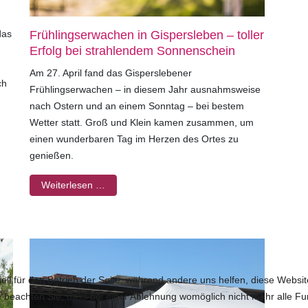
das
Frühlingserwachen in Gispersleben – toller
Erfolg bei strahlendem Sonnenschein
Am 27. April fand das Gisperslebener
ch
Frühlingserwachen – in diesem Jahr ausnahmsweise
nach Ostern und an einem Sonntag – bei bestem
Wetter statt. Groß und Klein kamen zusammen, um
einen wunderbaren Tag im Herzen des Ortes zu
genießen.
Weiterlesen …
ell für den Betrieb der Seite, während andere uns helfen, diese Websi
 beachten Sie, dass bei einer Ablehnung womöglich nicht mehr alle Fun