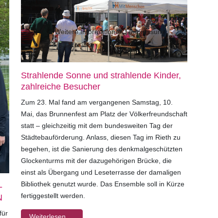
Weitere Informationen
|
Impressum
Strahlende Sonne und strahlende Kinder,
zahlreiche Besucher
Zum 23. Mal fand am vergangenen Samstag, 10.
Mai, das Brunnenfest am Platz der Völkerfreundschaft
statt – gleichzeitig mit dem bundesweiten Tag der
Städtebauförderung. Anlass, diesen Tag im Rieth zu
begehen, ist die Sanierung des denkmalgeschützten
Glockenturms mit der
dazugehörigen Brücke, die
einst als Übergang und Leseterrasse der damaligen
Bibliothek genutzt wurde. Das Ensemble soll in Kürze
-
fertiggestellt werden.
N
für
Weiterlesen …