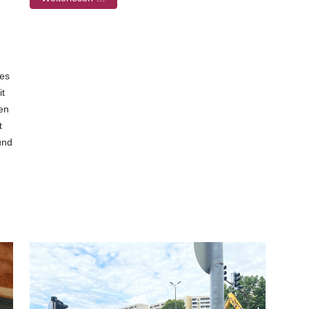
m
 es
it
en
t
und