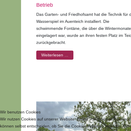
Betrieb
Das Garten- und Friedhofsamt hat die Technik für 
Wasserspiel im Auenteich installiert. Die
schwimmende Fontäne, die über die Wintermonate
eingelagert war, wurde an ihren festen Platz im Tei
zurückgebracht.
Weiterlesen …
Wir benutzen Cookies
Wir nutzen Cookies auf unserer Website. Einige von ihnen sind essenzi
können selbst entscheiden, ob Sie die Cookies zulassen möchten. Bitte