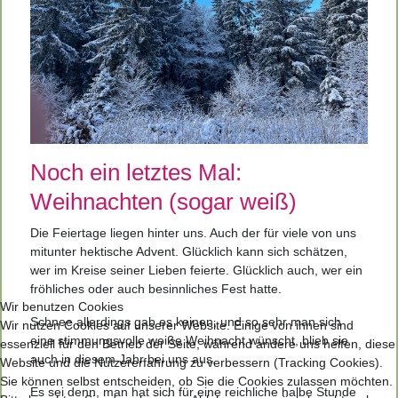
Noch ein letztes Mal:
Weihnachten (sogar weiß)
Die Feiertage liegen hinter uns. Auch der für viele von uns
mitunter hektische Advent. Glücklich kann sich schätzen,
wer im Kreise seiner Lieben feierte. Glücklich auch, wer ein
fröhliches oder auch besinnliches Fest hatte.
Wir benutzen Cookies
Schnee allerdings gab es keinen, und so sehr man sich
Wir nutzen Cookies auf unserer Website. Einige von ihnen sind
eine stimmungsvolle weiße Weihnacht wünscht, blieb sie
essenziell für den Betrieb der Seite, während andere uns helfen, diese
auch in diesem Jahr bei uns aus.
Website und die Nutzererfahrung zu verbessern (Tracking Cookies).
Sie können selbst entscheiden, ob Sie die Cookies zulassen möchten.
Es sei denn, man hat sich für eine reichliche halbe Stunde