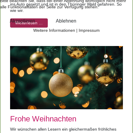
Bitte beachten Sie, dass bei einer Ablehnung womöglich nicht mehr
ins Auto gesetzt und ist in den Thüringer Wald gefahren. So
alle Funktionalitäten der Seite zur Verfügung stehen.
wie wir.
Akzeptieren
Ablehnen
Weiterlesen …
Weitere Informationen
|
Impressum
Frohe Weihnachten
Wir wünschen allen Lesern ein gleichermaßen fröhliches